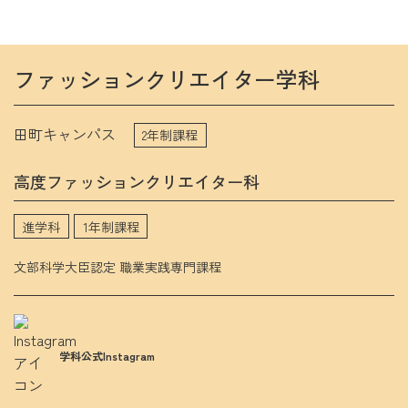
次世代ITエンジニア学科
医療事務学科
ファッションクリエイター学科
ファッションクリエイター学科
ブライダル・コンシェルジュ学科
メディカルトリマー学科
田町キャンパス
パティシエ・ブーランジェ学科
2年制課程
調理師養成学科
介護福祉学科
高度ファッションクリエイター科
アニメイラスト学科
eスポーツビジネス学科
進学科
1年制課程
文部科学大臣認定 職業実践専門課程
就職サポート
就職サポート
学科公式Instagram
卒業生ストーリー
採用担当の方へ