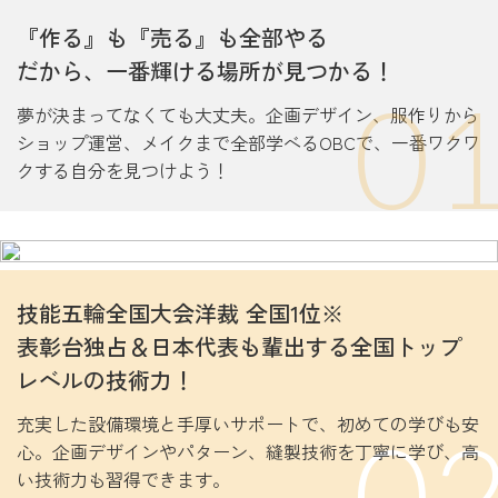
デジタルパンフレット
『作る』も『売る』も全部やる
だから、一番輝ける場所が見つかる！
0
採用担当の方へ
夢が決まってなくても大丈夫。企画デザイン、服作りから
ショップ運営、メイクまで全部学べるOBCで、一番ワクワ
卒業生の方へ
クする自分を見つけよう！
教職員募集
プライバシーポリシー
技能五輪全国大会洋裁 全国1位※
OBC・OBM入試センター
表彰台独占＆日本代表も輩出する全国トップ
0120-606064
レベルの技術力！
充実した設備環境と手厚いサポートで、初めての学びも安
0
心。企画デザインやパターン、縫製技術を丁寧に学び、高
お問い合わせ
い技術力も習得できます。