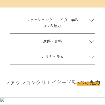
キャンパスライフ
ファッションクリエイター学科
3つの魅力
入試情報
進路・資格
入試について
インターネット出願
カリキュラム
学生募集要項ダウンロード
学校提携教育ローン
一人暮らしサポート
ファッションクリエイター学科
3つの魅力
新着情報