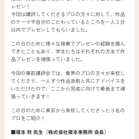
デジタルパンフレット
レゼン！
今回は講評してくださるプロの方々に対して、作品
のテーマや自分のこだわっているところを一人３分
以内でプレゼンしてもらいました。
採用担当の方へ
卒業生の方へ
この日のために様々な授業でプレゼンの経験を積ん
教職員募集
できたこともあり、学生たちはそれぞれの方法で作
品プレゼンを頑張っていました。
プライバシーポリシー
今回の事前講評会では、業界のプロの方々が来校し
てくださり、一人ずつ作品添削と共にアドバイスを
いただけたので、ここから完成に向けて最後まで頑
OBC・OBM入試センター
張っていきます！
0120-606064
この日のために東京から来校してくださった３名の
プロをご紹介！
お問い合わせ
■榎本 秋 先生（株式会社榎本事務所 会長）