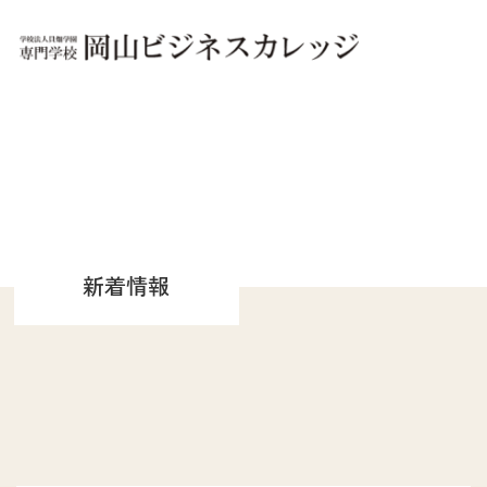
OBCについて
OBCは「夢に、ホンキ。」
実践教育のOBC
キャンパス別 施設紹介
新着情報
文部科学省 高等教育の
修学支援新制度認定校
文部科学大臣認定
職業実践専門課程設置校
学園概要
情報公開
学科紹介