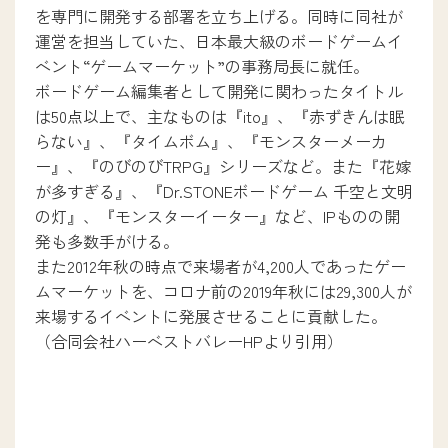
を専門に開発する部署を立ち上げる。同時に同社が
運営を担当していた、日本最大級のボードゲームイ
ベント“ゲームマーケット”の事務局長に就任。
ボードゲーム編集者として開発に関わったタイトル
は50点以上で、主なものは『ito』、『赤ずきんは眠
らない』、『タイムボム』、『モンスターメーカ
ー』、『のびのびTRPG』シリーズなど。また『花嫁
が多すぎる』、『Dr.STONEボードゲーム 千空と文明
の灯』、『モンスターイーター』など、IPものの開
発も多数手がける。
また2012年秋の時点で来場者が4,200人であったゲー
ムマーケットを、コロナ前の2019年秋には29,300人が
来場するイベントに発展させることに貢献した。
（合同会社ハーベストバレーHPより引用）