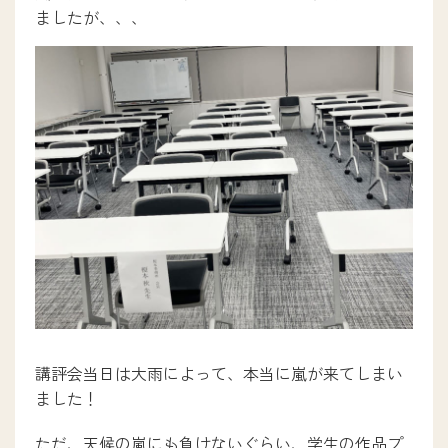
ましたが、、、
キャンパスライフ
入試情報
入試について
インターネット出願
学生募集要項ダウンロード
学校提携教育ローン
一人暮らしサポート
講評会当日は大雨によって、本当に嵐が来てしまい
新着情報
ました！
ただ、天候の嵐にも負けないぐらい、学生の作品プ