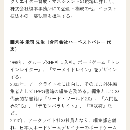
クリエイター育成・マネジメントの現場に詳しく、
株式会社榎本事務所にて企画・構成の他、イラスト
技法本の一部執筆も担当する。
■刈谷 圭司 先生（合同会社ハーベストバレー 代
表）
1998年、グループSNE社に入社。ボードゲーム『トレ
インレイダー』、『マーメイドレイン』をデザイン
する。
2003年、アークライト社に出向し、そのまま外注編
集者としてTRPG書籍の編集を務める。編集としての
代表的な書籍は『ソード・ワールド2.0』、『六門世
界RPG』、『デモンパラサイト』、『神我狩』な
ど。
2013年、アークライト社の社員となり、編集部を離
れ、日本人ボードゲームデザイナーのボードゲーム