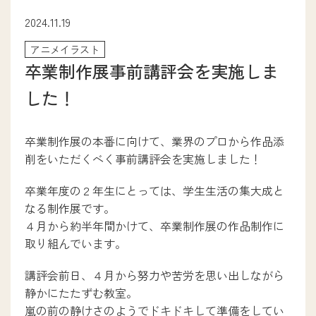
次世代ITエンジニア学科
2024.11.19
医療事務学科
アニメイラスト
ファッションクリエイター学科
卒業制作展事前講評会を実施しま
ブライダル・コンシェルジュ学科
メディカルトリマー学科
した！
パティシエ・ブーランジェ学科
調理師養成学科
介護福祉学科
卒業制作展の本番に向けて、業界のプロから作品添
アニメイラスト学科
削をいただくべく事前講評会を実施しました！
eスポーツビジネス学科
卒業年度の２年生にとっては、学生生活の集大成と
なる制作展です。
４月から約半年間かけて、卒業制作展の作品制作に
就職サポート
取り組んでいます。
講評会前日、４月から努力や苦労を思い出しながら
就職サポート
卒業生ストーリー
静かにたたずむ教室。
採用担当の方へ
嵐の前の静けさのようでドキドキして準備をしてい