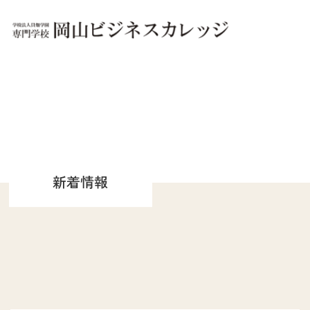
OBCについて
OBCは「夢に、ホンキ。」
実践教育のOBC
キャンパス別 施設紹介
新着情報
文部科学省 高等教育の
修学支援新制度認定校
文部科学大臣認定
職業実践専門課程設置校
学園概要
情報公開
学科紹介