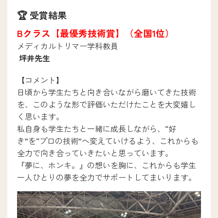
🏆 受賞結果
Bクラス【最優秀技術賞】（全国1位）
キャンパスライフ
メディカルトリマー学科教員
坪井先生
入試情報
【コメント】
日頃から学生たちと向き合いながら磨いてきた技術
入試について
を、このような形で評価いただけたことを大変嬉し
インターネット出願
く思います。
学生募集要項ダウンロード
私自身も学生たちと一緒に成長しながら、“好
学校提携教育ローン
き”を“プロの技術”へ変えていけるよう、これからも
一人暮らしサポート
全力で向き合っていきたいと思っています。
『夢に、ホンキ。』の想いを胸に、これからも学生
一人ひとりの夢を全力でサポートしてまいります。
新着情報