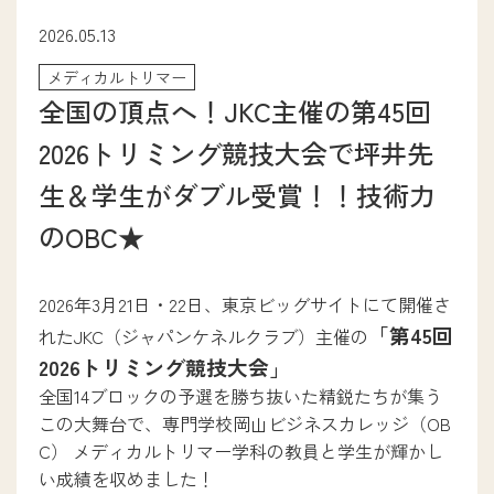
次世代ITエンジニア学科
2026.05.13
医療事務学科
メディカルトリマー
ファッションクリエイター学科
全国の頂点へ！JKC主催の第45回
ブライダル・コンシェルジュ学科
メディカルトリマー学科
2026トリミング競技大会で坪井先
パティシエ・ブーランジェ学科
生＆学生がダブル受賞！！技術力
調理師養成学科
介護福祉学科
のOBC★
アニメイラスト学科
eスポーツビジネス学科
2026年3月21日・22日、東京ビッグサイトにて開催さ
「第45回
れたJKC（ジャパンケネルクラブ）主催の
就職サポート
2026トリミング競技大会」
全国14ブロックの予選を勝ち抜いた精鋭たちが集う
この大舞台で、専門学校岡山ビジネスカレッジ（OB
就職サポート
C） メディカルトリマー学科の教員と学生が輝かし
卒業生ストーリー
い成績を収めました！
採用担当の方へ