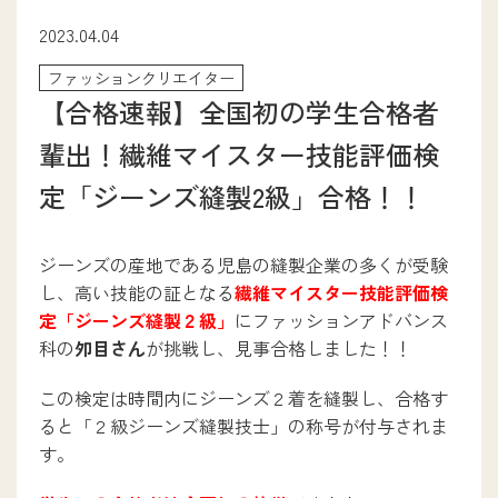
次世代ITエンジニア学科
2023.04.04
医療事務学科
ファッションクリエイター
ファッションクリエイター学科
【合格速報】全国初の学生合格者
ブライダル・コンシェルジュ学科
メディカルトリマー学科
輩出！繊維マイスター技能評価検
パティシエ・ブーランジェ学科
定「ジーンズ縫製2級」合格！！
調理師養成学科
介護福祉学科
アニメイラスト学科
ジーンズの産地である児島の縫製企業の多くが受験
eスポーツビジネス学科
し、高い技能の証となる
繊維マイスター技能評価検
定「ジーンズ縫製２級」
にファッションアドバンス
科の
夘目さん
が挑戦し、見事合格しました！！
就職サポート
この検定は時間内にジーンズ２着を縫製し、合格す
ると「２級ジーンズ縫製技士」の称号が付与されま
就職サポート
す。
卒業生ストーリー
採用担当の方へ