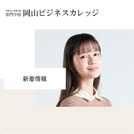
OBCについて
OBCは「夢に、ホンキ。」
実践教育のOBC
キャンパス別 施設紹介
新着情報
文部科学省 高等教育の
修学支援新制度認定校
文部科学大臣認定
職業実践専門課程設置校
学園概要
情報公開
学科紹介