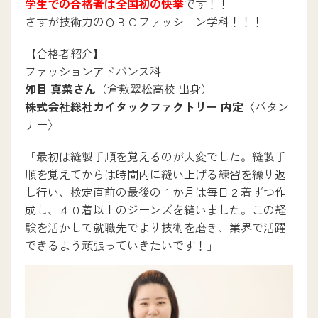
学生での合格者は全国初の快挙
です！！
さすが技術力のＯＢＣファッション学科！！！
キャンパスライフ
【合格者紹介】
ファッションアドバンス科
夘目 真菜さん
（倉敷翠松高校 出身）
入試情報
株式会社総社カイタックファクトリー 内定〈
パタン
ナー〉
入試について
「最初は縫製手順を覚えるのが大変でした。縫製手
インターネット出願
順を覚えてからは時間内に縫い上げる練習を繰り返
学生募集要項ダウンロード
し行い、検定直前の最後の１か月は毎日２着ずつ作
学校提携教育ローン
成し、４０着以上のジーンズを縫いました。この経
一人暮らしサポート
験を活かして就職先でより技術を磨き、業界で活躍
できるよう頑張っていきたいです！」
新着情報