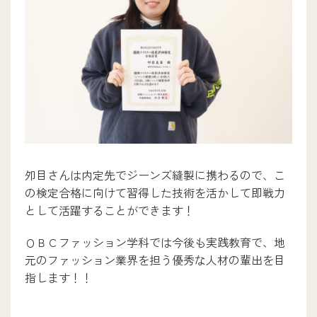
デジタルパンフレット
採用担当の方へ
卒業生の方へ
教職員募集
プライバシーポリシー
夘目さんは内定先でジーンズ縫製に携わるので、こ
の検定合格に向けて習得した技術を活かして即戦力
として活躍することができます！
OBC・OBM入試センター
0120-606064
ＯＢＣファッション学科では今後も実践教育で、地
元のファッション業界を担う優秀な人材の輩出を目
指します！！
お問い合わせ