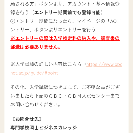
デジタルパンフレット
願される方」ボタンより、アカウント・基本情報登
録を行う（
エントリー期間前でも登録可能
）
②エントリー期間になったら、マイページの「AOエ
採用担当の方へ
ントリー」ボタンよりエントリーを行う
※エントリーの際は入学検定料の納入や、調査書の
卒業生の方へ
郵送は必要ありません。
教職員募集
プライバシーポリシー
※入学試験の詳しい内容はこちら→
https://www.obc
net.ac.jp/guide/#point
その他、入学試験につきまして、ご不明な点がござ
OBC・OBM入試センター
いましたら下記のＯＢＣ・ＯＢＭ入試センターまで
0120-606064
お問い合わせください。
《お問合せ先》
お問い合わせ
専門学校岡山ビジネスカレッジ