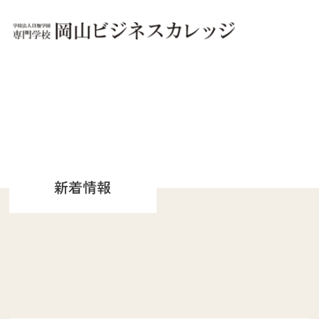
OBCについて
OBCは「夢に、ホンキ。」
実践教育のOBC
キャンパス別 施設紹介
新着情報
文部科学省 高等教育の
修学支援新制度認定校
文部科学大臣認定
職業実践専門課程設置校
学園概要
情報公開
学科紹介