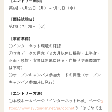
【エントリー期間】
第1期：6月22日（月）～7月15日（水）
キャンパスライフ
【面接試験日】
第1期：7月28日（火）
入試情報
【事前準備】
①
インターネット環境の確認
入試について
②写真データの用意（３カ月以内に撮影・上半身・
インターネット出願
正面・脱帽・背景は無地に限る・自撮りや画像加工
学生募集要項ダウンロード
は不可）
学校提携教育ローン
③オープンキャンパス参加カードの用意（オープン
一人暮らしサポート
キャンパス参加時に発行）
【エントリー方法】
新着情報
①本校ホームページ「インターネット出願」ページ
h
ttps://www.syutsugan.net/ja/obcnet
の「はじめて出