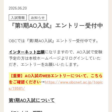
次世代ITエンジニア学科
2026.06.20
医療事務学科
入試情報
お知らせ
ファッションクリエイター学科
『第1期AO入試』エントリー受付中
ブライダル・コンシェルジュ学科
メディカルトリマー学科
パティシエ・ブーランジェ学科
OBCでは『第1期AO入試』エントリー受付中です。
調理師養成学科
介護福祉学科
インターネット出願
になりますので、AO入試で受験
アニメイラスト学科
予定の方は本校ホームページよりログインしていた
eスポーツビジネス学科
だき、エントリーをお願いいたします。
【重要】AO入試のWEBエントリーについて、こちら
をご確認ください
→
https://www.obcnet.ac.jp/topic
就職サポート
s/19581/
就職サポート
第1期AO入試について
卒業生ストーリー
採用担当の方へ