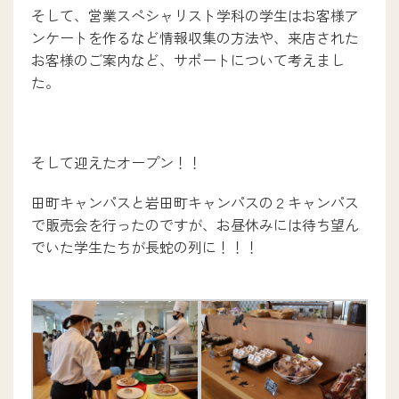
デジタルパンフレット
そして、営業スペシャリスト学科の学生はお客様ア
ンケートを作るなど情報収集の方法や、来店された
お客様のご案内など、サポートについて考えまし
た。
採用担当の方へ
卒業生の方へ
教職員募集
そして迎えたオープン！！
プライバシーポリシー
田町キャンパスと岩田町キャンパスの２キャンパス
で販売会を行ったのですが、お昼休みには待ち望ん
でいた学生たちが長蛇の列に！！！
OBC・OBM入試センター
0120-606064
お問い合わせ