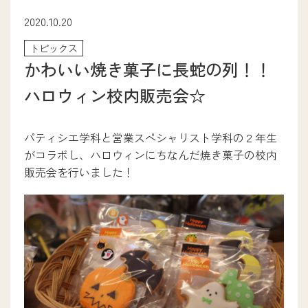
次世代ITエンジニア学科
2020.10.20
医療事務学科
トピックス
ファッションクリエイター学科
かわいい焼き菓子に長蛇の列！！
ブライダル・コンシェルジュ学科
メディカルトリマー学科
ハロウィン校内販売会☆
パティシエ・ブーランジェ学科
調理師養成学科
介護福祉学科
パティシエ学科と営業スペシャリスト学科の２年生
アニメイラスト学科
がコラボし、ハロウィンにちなんだ焼き菓子の校内
eスポーツビジネス学科
販売会を行いました！
就職サポート
就職サポート
卒業生ストーリー
採用担当の方へ