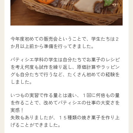
キャンパスライフ
今年度初めての販売会ということで、学生たちは２
入試情報
か月以上前から準備を行ってきました。
パティシエ学科の学生は自分たちでお菓子のレシピ
入試について
を考え何度も試作を繰り返し、原価計算やラッピン
インターネット出願
グも自分たちで行うなど、たくさん初めての経験を
学生募集要項ダウンロード
しました。
学校提携教育ローン
一人暮らしサポート
いつもの実習で作る量とは違い、１回に何倍もの量
を作ることで、改めてパティシエの仕事の大変さを
実感！
新着情報
失敗もありましたが、１５種類の焼き菓子を作り上
げることができました。