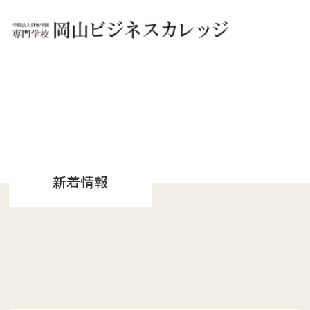
OBCについて
OBCは「夢に、ホンキ。」
実践教育のOBC
キャンパス別 施設紹介
新着情報
文部科学省 高等教育の
修学支援新制度認定校
文部科学大臣認定
職業実践専門課程設置校
学園概要
情報公開
学科紹介